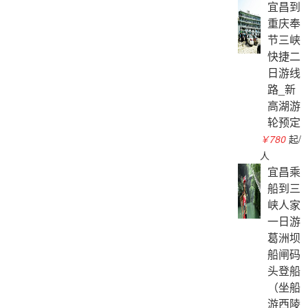
宜昌到
重庆奉
节三峡
快捷二
日游线
路_新
高湖游
轮预定
￥780
起/
人
宜昌乘
船到三
峡人家
一日游
葛洲坝
船闸码
头登船
（坐船
游西陵