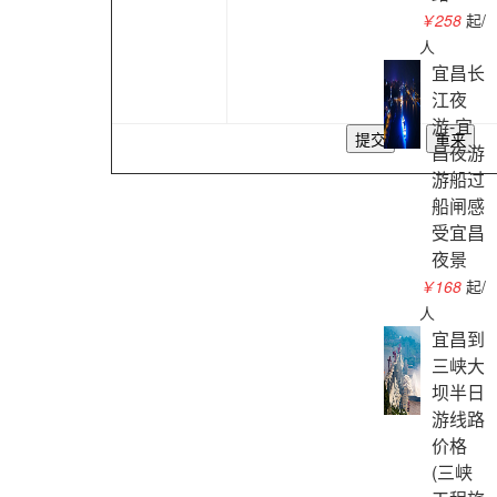
￥258
起/
人
宜昌长
江夜
游-宜
昌夜游
游船过
船闸感
受宜昌
夜景
￥168
起/
人
宜昌到
三峡大
坝半日
游线路
价格
(三峡