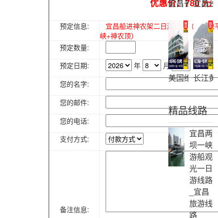
优惠价：780 元
宜昌长江三峡
宜昌长
预定信息:
宜昌船进神农架二日游行程（乘高峡
峡+神农顶）
预定数量:
预定日期:
年
月
日
美国维多利亚
长江黄
您的名字:
您的邮件:
精品线路
您的电话:
宜昌两
支付方式:
坝一峡
游船观
光一日
游线路
_宜昌
旅游线
备注信息:
路