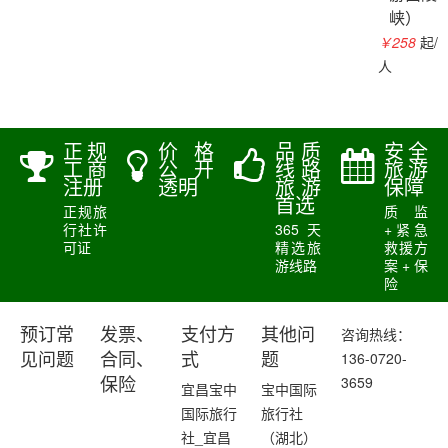
峡）
￥258
起/
人
正规
价格
品质
安全
工商
公开
线路
旅游
注册
透明
旅游
保障
首选
正规旅
质监
行社许
365天
+紧急
可证
精选旅
救援方
游线路
案+保
险
预订常
发票、
支付方
其他问
咨询热线：
136-0720-
见问题
合同、
式
题
3659
保险
宜昌宝中
宝中国际
国际旅行
旅行社
社_宜昌
（湖北）