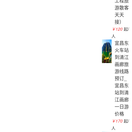
工程旅
游散客
天天
接）
￥120
起/
人
宜昌东
火车站
到清江
画廊旅
游线路
预订_
宜昌东
站到清
江画廊
一日游
价格
￥170
起/
人