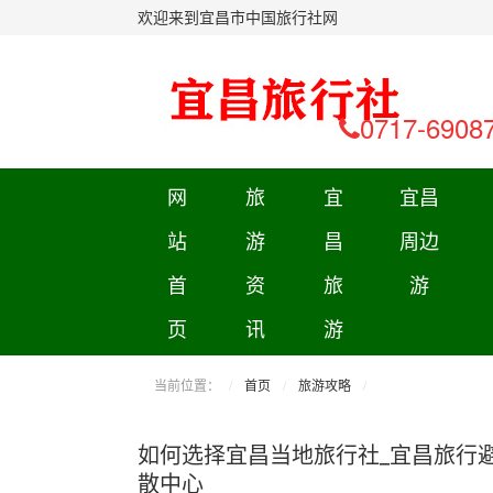
欢迎来到宜昌市中国旅行社网
0717-6908
网
旅
宜
宜昌
站
游
昌
周边
首
资
旅
游
页
讯
游
当前位置：
首页
旅游攻略
如何选择宜昌当地旅行社_宜昌旅行
散中心