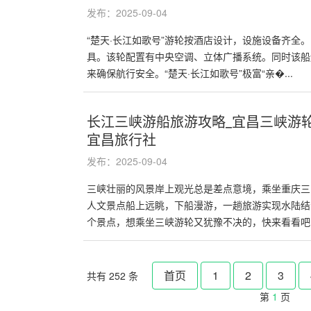
发布：2025-09-04
“楚天·长江如歌号”游轮按酒店设计，设施设备齐全
具。该轮配置有中央空调、立体广播系统。同时该船
来确保航行安全。“楚天·长江如歌号”极富“亲�...
长江三峡游船旅游攻略_宜昌三峡游
宜昌旅行社
发布：2025-09-04
三峡壮丽的风景岸上观光总是差点意境，乘坐重庆三
人文景点船上远眺，下船漫游，一趟旅游实现水陆结
个景点，想乘坐三峡游轮又犹豫不决的，快来看看吧! .
首页
1
2
3
共有 252 条
第
1
页