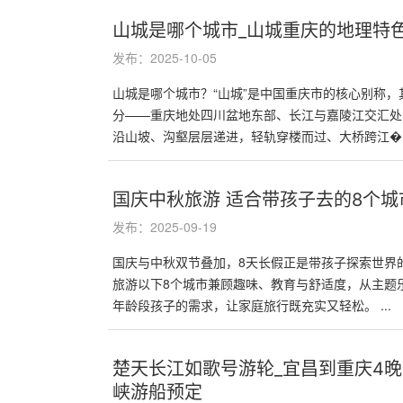
山城是哪个城市_山城重庆的地理特
发布：2025-10-05
山城是哪个城市？“山城”是中国重庆市的核心别称
分——重庆地处四川盆地东部、长江与嘉陵江交汇处
沿山坡、沟壑层层递进，轻轨穿楼而过、大桥跨江�..
国庆中秋旅游 适合带孩子去的8个城
发布：2025-09-19
国庆与中秋双节叠加，8天长假正是带孩子探索世界
旅游以下8个城市兼顾趣味、教育与舒适度，从主题
年龄段孩子的需求，让家庭旅行既充实又轻松。 ...
楚天长江如歌号游轮_宜昌到重庆4晚
峡游船预定