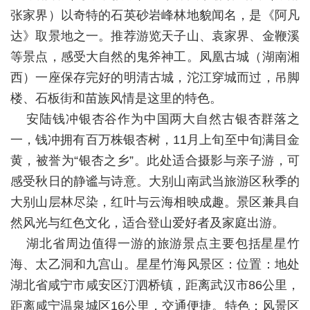
张家界）以奇特的石英砂岩峰林地貌闻名，是《阿凡
达》取景地之一。推荐游览天子山、袁家界、金鞭溪
等景点，感受大自然的鬼斧神工。凤凰古城（湖南湘
西）一座保存完好的明清古城，沱江穿城而过，吊脚
楼、石板街和苗族风情是这里的特色。
安陆钱冲银杏谷作为中国两大自然古银杏群落之
一，钱冲拥有百万株银杏树，11月上旬至中旬满目金
黄，被誉为“银杏之乡”。此处适合摄影与亲子游，可
感受秋日的静谧与诗意。大别山南武当旅游区秋季的
大别山层林尽染，红叶与云海相映成趣。景区兼具自
然风光与红色文化，适合登山爱好者及家庭出游。
湖北省周边值得一游的旅游景点主要包括星星竹
海、太乙洞和九宫山。星星竹海风景区：位置：地处
湖北省咸宁市咸安区汀泗桥镇，距离武汉市86公里，
距离咸宁温泉城区16公里，交通便捷。特色：风景区