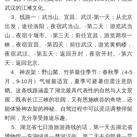
武汉的江滩文化。
3、线路一：武当山、宜昌、武汉-第一天：从北京
出发，途径洛阳，夜宿武当山。-第二天：游览武当
山，夜宿十堰市。-第三天：前往宜昌，游览两坝一
峡，夜宿宜昌。-第四天：前往武汉，游览黄鹤楼，
夜宿武汉。-第五天：返回开封，夜宿开封。-第六
天：返回北京。
4、神农架：野山菌、竹笋最佳季节：春秋季（4-5
月，9-10月）气候最适宜，夏季可避暑但需注意防
晒。这条线路涵盖了湖北最具代表性的自然与人文景
观，既有长江三峡的壮阔，又有恩施峡谷的奇绝，还
能体验神农架的神秘。自驾过程中可以灵活调整停留
时间，充分享受旅途乐趣。
5、湖北省七日游旅游路线的话，第一天去湖北省
博物馆—东湖绿道—楚河汉街，第二天去户部巷—昙