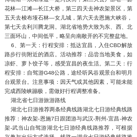
花林—江滩—长江大桥，第三四天去神农架景区，第
五天去梭布垭石林—女儿城，第六天去恩施大峡谷，
第七天去利川腾龙洞。湖北省地势大致为东、西、北
三面环山，中间低平，略呈向南敞开的不完整盆地。
6、第一天：行程安排：抵达宜昌，入住CBD解放
路步行街附近的酒店。活动推荐：品尝当地美食，如
凉虾、萝卜饺子等，感受宜昌的夜生活。第二天：行
程安排：自驾游G48公路，途经听风谷观景台和明月
台观景台。注意事项：因天气或其他因素，可能未能
完成西陵峡蹦极，需做好行程调整准备。
湖北省七日游旅游路线
湖北七日游推荐两条经典线路湖北七日游经典线路
推荐：神农架-恩施7日跟团游与武汉-荆州-宜昌-神农
架-武当山自驾游湖北七日游经典线路推荐，可根据