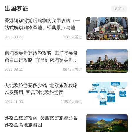
出国签证
更多
香港铜锣湾游玩购物的实用攻略（一
站式解锁购物圣地、经典景点与地道
美食）
2025-08-25
7362人看过
柬埔寨吴哥窟旅游攻略_柬埔寨吴哥
窟自由行攻略_宜昌到柬埔寨吴哥窟
旅游
2025-03-11
9675人看过
去北欧旅游要多少钱_北欧旅游攻略
以及费用_宜昌到北欧旅游团
2024-11-03
11500人看过
苏格兰旅游指南_英国旅游旅游必备_
苏格兰高地旅游团