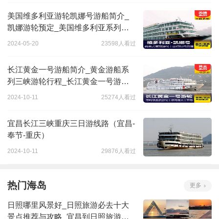
美国维多利亚游轮凯娜号游船简介_
凯娜游轮预定_美国维多利亚系列游
轮行程
2024-05-20
23598人看过
长江黄金一号游船简介_黄金游船系
列三峡游轮行程_长江黄金一号游轮
预定
2024-10-11
25274人看过
宜昌长江三峡重庆三日游线路（宜昌-
奉节-重庆）
2024-10-11
29876人看过
热门海岛
更多
日照哪里风景好_日照旅游必去十大
景点推荐与攻略_宜昌到日照旅游攻