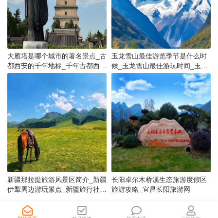
大雁塔是哪个城市的著名景点_古
玉龙雪山最佳游览季节是什么时
都西安的千年地标_千年古都西安
候_玉龙雪山最佳游玩时间_玉龙
旅游简介
雪山景点推荐
新疆那拉提旅游风景区简介_新疆
长阳卓尔木桥溪生态旅游度假区
伊犁周边游玩景点_新疆旅行社线
旅游攻略_宜昌长阳旅游网
路推荐