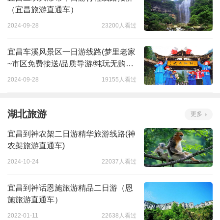
（宜昌旅游直通车）
2024-09-28
23200人看过
宜昌车溪风景区一日游线路(梦里老家
~市区免费接送/品质导游/纯玩无购
物）
2024-09-28
19155人看过
湖北旅游
更多
宜昌到神农架二日游精华旅游线路(神
农架旅游直通车)
2024-10-24
22037人看过
宜昌到神话恩施旅游精品二日游（恩
施旅游直通车）
2022-01-11
22638人看过