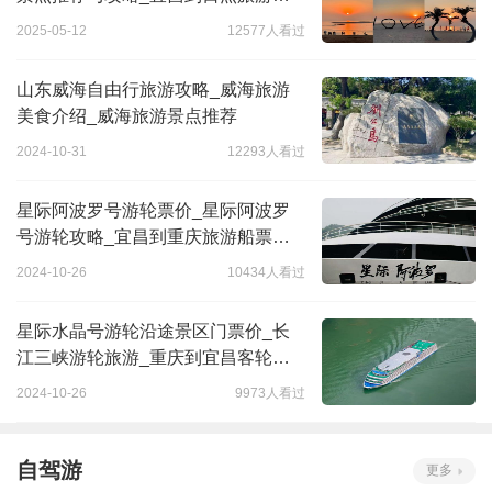
略
2025-05-12
12577人看过
山东威海自由行旅游攻略_威海旅游
美食介绍_威海旅游景点推荐
2024-10-31
12293人看过
星际阿波罗号游轮票价_星际阿波罗
号游轮攻略_宜昌到重庆旅游船票价
多少
2024-10-26
10434人看过
星际水晶号游轮沿途景区门票价_长
江三峡游轮旅游_重庆到宜昌客轮时
间和票价多少
2024-10-26
9973人看过
自驾游
更多