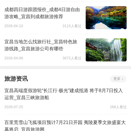
成都四日游跟团报价_成都4日游自由
游攻略_宜昌到成都旅游推荐
2026-04-10
3115人看过
宜昌当地怎么找旅行社_宜昌特色旅
游线路_宜昌旅游公司有哪些
2026-04-06
3072人看过
旅游资讯
更多
宜昌高端度假游轮“长江行·极光”建成抵港 将于8月7日投入
运营_宜昌三峡旅游船
2026-07-25
266人看过
百里荒雪山飞狐项目预计7月21日开园 夷陵夏季文旅盛宴大
幕将启_宜昌旅游网