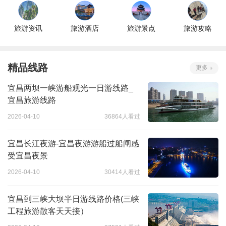
旅游资讯
旅游酒店
旅游景点
旅游攻略
精品线路
更多
宜昌两坝一峡游船观光一日游线路_
宜昌旅游线路
2026-04-10
36864人看过
宜昌长江夜游-宜昌夜游游船过船闸感
受宜昌夜景
2026-04-10
30414人看过
宜昌到三峡大坝半日游线路价格(三峡
工程旅游散客天天接）