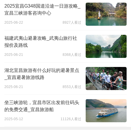
2025宜昌G348国道沿途一日游攻略_
宜昌三峡游客咨询中心
2025-06-22
8927人看过
福建武夷山避暑攻略_武夷山旅行社
报价及路线
2025-06-21
8368人看过
湖北宜昌旅游有什么好玩的避暑景点
_宜昌避暑旅游线路
2025-06-21
8553人看过
坐三峡游轮，宜昌市区出发前往码头
的免费交通_宜昌旅游船
2025-05-12
11126人看过