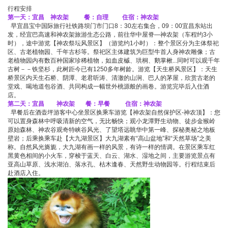
行程安排
第一天：宜昌 神农架 餐：自理 住宿：神农架
早宜昌宝中国际旅行社铁路坝门市门口8：30左右集合，09：00宜昌东站出
发，经宜巴高速和神农架旅游生态公路，前往华中屋脊—神农架（车程约3小
时），途中游览【神农祭坛风景区】（游览约1小时）：整个景区分为主体祭祀
区、古老植物园、千年古杉等。祭祀区主体建筑为巨型牛首人身神农雕像；古
老植物园内有数百种国家珍稀植物，如血皮槭、珙桐、鹅掌楸...同时可以观千年
古树－－铁坚杉，此树距今已有1250多年树龄。游览【天生桥风景区】：天生
桥景区内天生石桥、阴潭、老君听涛、清澈的山涧、巴人的茅屋，欣赏古老的
堂戏、喝地道包谷酒、共同构成一幅世外桃源般的画卷。游览完毕后入住酒
店。
第二天：宜昌 神农架 餐：早餐 住宿：神农架
早餐后在酒壶坪游客中心坐景区换乘车游览【神农架自然保护区-神农顶】：您
可以置身森林中呼吸清新的空气，无比畅快；观小龙潭野生动物、徒步金猴岭
原始森林、神农谷观奇特峡谷风光、了望塔远眺华中第一峰、探秘奥秘之地板
壁岩；后乘换乘车赴【大九湖景区】大九湖素有“高山盆地”和“天然草场”之美
称。自然风光旖旎，大九湖有画一样的风景，有诗一样的情调。在景区乘车红
黑黄色相间的小火车，穿梭于蓝天、白云、湖水、湿地之间，主要游览景点有
亚高山草原、浅水湖泊、落水孔、枯木逢春、天然野生动物园等。行程结束后
赴酒店入住。