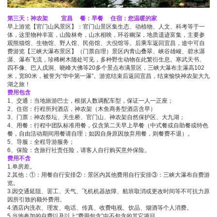
第三天：神农架 宜昌 餐：早餐 住宿：您温暖的家
早上游览【官门山风景区】：官门山景区集生态、动植物、人文、科考等于一
体，这里物种丰富，山险林奇，山水相映，环谷幽深，地质遗迹富集，主要参
观熊猫馆、生物馆、野人馆、民俗馆、大倪馆等。后乘车返回宜昌，途中可自
费游览【三峡大瀑布景区】（门票自理）景区内青山叠翠、峡谷雄峻、碧水潺
潺、瀑布飞流，珍稀树木随处可见，多种野生动物在此繁衍生息。寒武天书、
四不像、巴人戌洞、晓峰大佛等20多个景点布满景区，三峡大瀑布主瀑高102
米，宽80米，被誉为“华中第一瀑”。游览结束后返回宜昌，结束愉快神农架大九
湖之旅！
费用包含
1、交通：当地旅游巴士，根据人数调配车型，保证一人一正座；
2、住宿：行程所列酒店，神农架（木鱼商务型酒店含早）
3、门票：神农祭坛、天生桥、官门山、神农架自然保护区、大九湖；
4、用餐：行程中团队标准用餐，仅含第二天早上早餐（中式餐或自助餐或特色
餐，自由活动期间用餐请自理；如因自身原因放弃用餐，则餐费不退）。
5、导服：全程导游服务；
6、保险：含旅行社责任险，请客人自行购买意外保险。
费用不含
1.单房差。
2.其他：①：用餐自行安排②：景区内其他费用自行安排③：三峡大瀑布自费游
览。
3.因交通延阻、罢工、天气、飞机机器故障、航班取消或更改时间等不可抗力原
因所引致的额外费用。
4.酒店内洗衣、理发、电话、传真、收费电视、饮品、烟酒等个人消费。
5.当地参加的自费以及以上“费用包含”中不包含的其它项目。