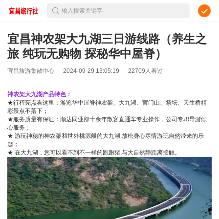
输入搜索关键字
宜昌神农架大九湖三日游线路（养生之
旅 纯玩无购物 探秘华中屋脊）
宜昌旅游集散中心
2024-09-29 13:05:19
22709人看过
神农架大九湖产品特色：
★行程亮点看这里：游览华中屋脊神农架、大九湖、官门山、祭坛、天生桥精
彩景点不落下；
★服务质量有保证：顺达同业部十余年散客直通车专业操作，公司专职导游倾
心服务；
★ 游玩神秘的神农架和世外桃源般的大九湖,放松身心尽情游玩自然带来的乐
趣；
★ 在大九湖，您可以看不到不一样的跑跑猪,与大自然静距离接触。