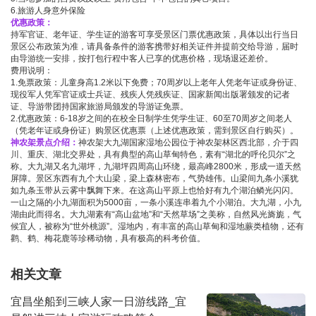
6.旅游人身意外保险
优惠政策：
持军官证、老年证、学生证的游客可享受景区门票优惠政策，具体以出行当日
景区公布政策为准，请具备条件的游客携带好相关证件并提前交给导游，届时
由导游统一安排，按打包行程中客人已享的优惠价格，现场退还差价。
费用说明：
1.免票政策：儿童身高1.2米以下免费；70周岁以上老年人凭老年证或身份证、
现役军人凭军官证或士兵证、残疾人凭残疾证、国家新闻出版署颁发的记者
证、导游带团持国家旅游局颁发的导游证免票。
2.优惠政策：6-18岁之间的在校全日制学生凭学生证、60至70周岁之间老人
（凭老年证或身份证）购景区优惠票（上述优惠政策，需到景区自行购买）。
神农架景点介绍：
神农架大九湖国家湿地公园位于神农架林区西北部，介于四
川、重庆、湖北交界处，具有典型的高山草甸特色，素有“湖北的呼伦贝尔”之
称。大九湖又名九湖坪，九湖坪四周高山环绕，最高峰2800米，形成一道天然
屏障。景区东西有九个大山梁，梁上森林密布，气势雄伟。山梁间九条小溪犹
如九条玉带从云雾中飘舞下来。在这高山平原上也恰好有九个湖泊鳞光闪闪。
一山之隔的小九湖面积为5000亩，一条小溪连串着九个小湖泊。大九湖，小九
湖由此而得名。大九湖素有“高山盆地”和“天然草场”之美称，自然风光旖旎，气
候宜人，被称为“世外桃源”。湿地内，有丰富的高山草甸和湿地蕨类植物，还有
鹳、鹤、梅花鹿等珍稀动物，具有极高的科考价值。
相关文章
宜昌坐船到三峡人家一日游线路_宜