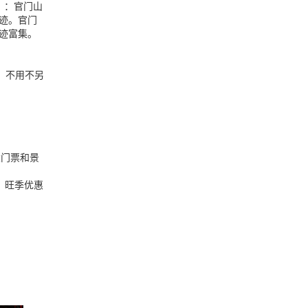
）：官门山
迹。官门
迹富集。
。不用不另
大门票和景
票：旺季优惠