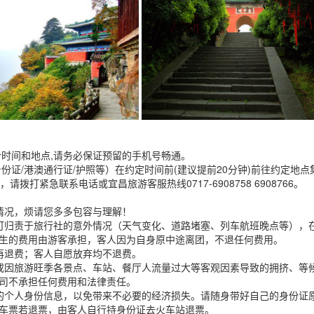
集合时间和地点,请务必保证预留的手机号畅通。
身份证/港澳通行证/护照等）在约定时间前(建议提前20分钟)前往约定地点
打紧急联系电话或宜昌旅游客服热线0717-6908758 6908766。
情况，烦请您多多包容与理解！
可归责于旅行社的意外情况（天气变化、道路堵塞、列车航班晚点等），
生的费用由游客承担，客人因为自身原中途离团，不退任何费用。
再退费；客人自愿放弃均不退费。
或因旅游旺季各景点、车站、餐厅人流量过大等客观因素导致的拥挤、等
司不承担任何费用和法律责任。
的个人身份信息，以免带来不必要的经济损失。请随身带好自己的身份证
车票若退票，由客人自行持身份证去火车站退票。