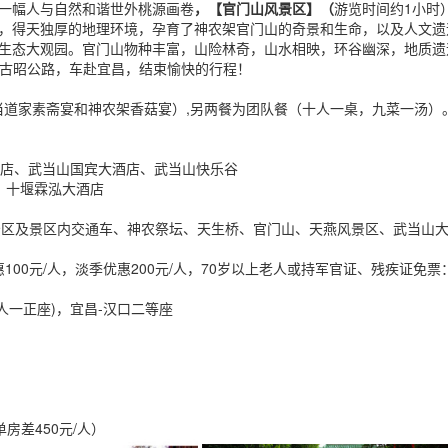
一幅人与自然和谐世外桃源画卷
，【官门山风景区】（
游览时间约1小时
，得天独厚的地理环境，孕育了神农架官门山的奇景和生命，以及人文遗
生态大观园。官门山物种丰富，山险林奇，山水相映，环谷幽深，地质遗
-古昭公路，车赴宜昌，结束愉快的行程！
武当道家素斋宴和神农架香菇宴）,另两餐为团队餐（十人一桌，九菜一汤）
酒店、武当山国宾大酒店、武当山快乐谷
、十堰霖泓大酒店
风景区及景区内交通车、神农祭坛、天生桥、官门山、天燕风景区、武当山
惠100元/人，淡季优惠200元/人，70岁以上老人或持军官证、残疾证免
人一正座)，宜昌-汉口二等座
单房差450元/人）