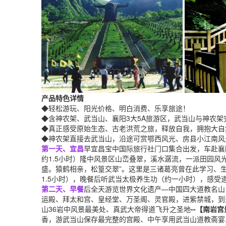
产品特色详情
◆轻松游玩、阳光价格、明白消费、乐享旅途！
◆含神农架、武当山、襄阳3大5A旅游区，武当山与神
◆真正感受原始生态、古老洪荒之旅，释放自我，拥抱大自
◆神农架直接去武当山，沿途可赏鄂西风光、房县小江南风
第一天、宜昌
早宜昌宝中国际旅行社门口集合出发，车赴襄
约1.5小时）隆中风景区山峦叠翠，溪水潺流，一派田园风
盛。猿鹤相亲，松篁交翠”。这里是三诸葛亮曾在此学习、生
1.5小时），晚餐后听武当太极养生功（约一小时），感受
第二天、早
餐
后全天游览世界文化遗产—中国四大道教名山
运殿、拜太和宫、皇经堂、万圣阁、灵官殿，进紫禁城，到天
山36岩中风景最美处、真武大帝得道飞升之圣地
--【南岩
香，游武当山保存最完整的宫殿、中午享用武当山道教斋宴