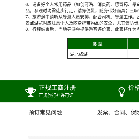
6、请备好个人常用药品（如创可贴、消炎药、感冒药、晕
品。参观时均需徒步行走，请穿便鞋，随身带好雨具；三峡
7、旅游途中请听从导游人员安排，配合司机、导游工作。
景点游览时应注意个人及随身携带物品的安全，尤其谨防贵
8、行程结束后，当地导游会提供游客评价表，此表将作为
类 型
湖北旅游
正规工商注册
价
正规旅行社许可证
预订常见问题
发票、合同、保