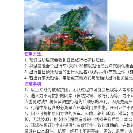
使用方法：
1. 预订成功后您会收到宜昌旅行社确认短信。
2. 导游最晚会于出行前1天21:30前以短信形式与您确认
3. 出行当日请凭预留的出行人姓名+联系手机+有效证件（
4. 若出行前无短信、电话或其他方式与您确认出行相关信息，请拨
注意事项：
1、以上专线为散客拼团，团队过程中可能会出现等人等车
2、遇人力不可抗拒的因素（自然灾害、政府行为等）或不
点游览时我社将保留调整行程先后顺序的权利。因变更而产
3、行程中所包含的必游景点已享受门票优惠，任何证件不
4、因不可抗拒原因导致的火车、公路、轮船延误、滞留；
长，无法按原计划安排行程而造成的一切损失及后果，本公
5、请您在预订时务必提供与有效证件一致的准确的、完整
带好户口本原件。机票一经开出不得签转、更改、退票；火