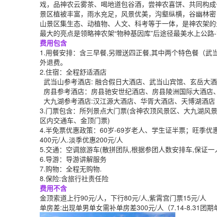
戏，品神农云雾茶、喝地道包谷酒，尝神农喜饼、共同构成
景区植被丰富，雨水充足，风景优美，沟壑纵横，谷幽林密
山景区集生态、动植物、人文、科考等于一体，是神农架的
最大的亮点是领略神农架“物种基因库”后途径最美水上公路
费用包含
1.用餐安排：含三早餐,另赠送四正餐,其中两个特色餐（
外退费。
2.住宿：全程舒适酒店
武当山参考酒店: 融合假日大酒店、武当山宾馆、玄岳大
房县参考酒店：房县驰安世纪酒店、房县陵洲国际大酒店
大九湖参考酒店:汉江源大酒店、华胥大酒店、天博湖酒店
3.门票包含：所列景点大门票(含神农顶风景区、大九湖
区内交通车、金顶门票)
4.半免票优惠政策：60岁-69岁老人、学生证半票；旺季优
400元/人.淡季优惠200元/人
5.交通：空调旅游车(散拼团队,根据参团人数安排车,保证一
6.导游：导游讲解服务
7.购物：全程无购物.
8.保险:含旅行社责任险
费用不含
金顶索道上行90元/人，下行80元/人,紫霄宫门票15元/人
单房差:出现单男单女需补单房差300元/人（7.14-8.31团期