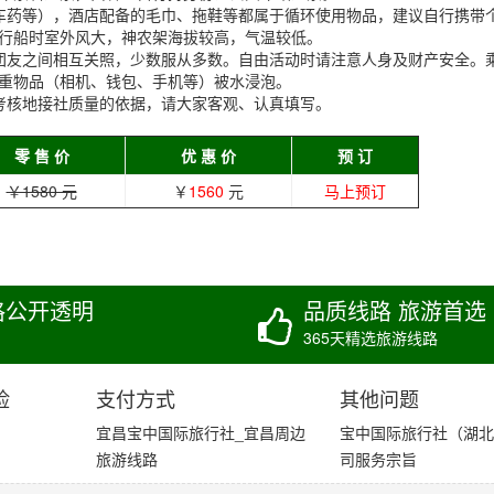
车药等），酒店配备的毛巾、拖鞋等都属于循环使用物品，建议自行携带
行船时室外风大，神农架海拔较高，气温较低。
团友之间相互关照，少数服从多数。自由活动时请注意人身及财产安全。
重物品（相机、钱包、手机等）被水浸泡。
考核地接社质量的依据，请大家客观、认真填写。
零 售 价
优 惠 价
预 订
￥1580 元
￥
1560
元
马上预订
格公开透明
品质线路 旅游首选
365天精选旅游线路
险
支付方式
其他问题
宜昌宝中国际旅行社_宜昌周边
宝中国际旅行社（湖北
旅游线路
司服务宗旨