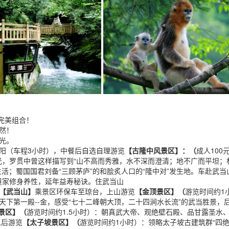
农架完美组合！
然！
光。
阳（车程3小时），中餐后自选自理游览
【古隆中风景区】：（
成人100
光，罗贯中曾这样描写到“山不高而秀雅，水不深而澄清；地不广而平坦；
活；蜀国国君刘备“三顾茅庐”的和脍炙人口的“隆中对”发生地。车赴武当
道家修身养性，延年益寿秘诀。住武当山
【武当山】
乘景区环保车至琼台，上山游览
【金顶景区】（
游览时间约1
下第一殿--金，感受“七十二峰朝大顶，二十四涧水长流”的武当胜景，
宫景区】（
游览时间约1.5小时）：朝真武大帝、观绝壁石殿、品甘露圣水
,后游览
【太子坡景区】（
游览时间约1小时）：领略太子坡古建筑群“四绝