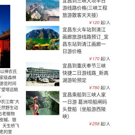
宜昌到三峡大坝半日
游线路价格(三峡工程
旅游散客天天接）
￥120
起/人
宜昌东火车站到清江
画廊旅游线路预订_宜
昌东站到清江画廊一
日游价格
￥170
起/人
宜昌到重庆奉节三峡
，以神农氏
快捷二日游线路_新高
家级森林
湖游轮预定
游览时间
￥780
起/人
了望塔远眺
宜昌乘船到三峡人家
。
神农江南”大
一日游 葛洲坝船闸码
天然野生动
头登船（坐船游西陵
古老植物
峡）
皮槭、银
￥258
起/人
：天生桥飞
老的堂