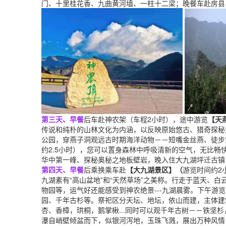
门、十里桂花香、九曲黄河墙、一柱十二梁；晚餐车赴房县
第三天、早餐
后车赴神农架（车程2小时），途中游览
【天
传说和纯朴的山林文化为内涵，以反映原始悠古、猎奇探秘
公园，穿燕子洞观远古时期海洋动物－－短嘴金丝燕、徒步
约2.5小时），您可以置身森林中呼吸清新的空气，无比
华中第一峰、探秘奥秘之地板壁岩，晚入住大九湖坪迁古镇
第四天、早餐
后乘换乘车赴
【大九湖景区】（
游览时间约2
九湖素有“高山盆地”和“天然草场”之美称。行走于蓝天、
物园等，运气好还能感受到神农绝景---九湖晨雾。下午游览
园、千年古杉等。祭祀区分天坛、地坛，依山而建，主体建
杏、香樟，珙桐，鹅掌楸...同时可以观千年古树－－铁坚杉
瀑自峭壁倾盆而下，似银河泻地，玉珠飞溅，展出万种风情