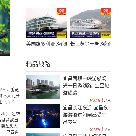
美国维多利亚游轮凯娜号游船简介_凯娜游轮预定_
长江黄金一号游船简介_黄金
精品线路
宜昌两坝一峡游船观
光一日游线路_宜昌旅
元/人，游览
游线路
林不大而茂
￥258
起/人
山（车程
宜昌长江夜游-宜昌夜
小时） 过转
游游船过船闸感受宜
后游览武当
昌夜景
、烧龙头大
￥168
起/人
”一里四道