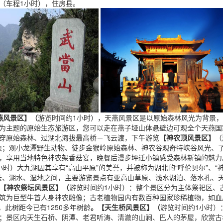
（车程1小时），住房县。
燕风景区】（
游览时间约1小时），天燕风景区是以原始森林风光为背景
为主题的原始生态旅游区，您可以走在燕子垭山体悬壁边可观全个天燕国
穿原始森林、过湖北海拔最高桥－飞云渡，下午游览
【神农顶风景区】
（
畅快；观小龙潭野生动物、徒步金猴岭原始森林、神农谷观奇特峡谷风光、
，享用当地特色神农架香菇宴，晚餐后漫步坪迁小镇感受森林新镇的魅力
小时）大九湖因其享有“高山平原”的美誉，并被称为湖北的“呼伦贝尔”、“
白云、湖水、湿地之间，主要游览景点有亚高山草原、浅水湖泊、落水孔、
【神农祭坛风景区】（
游览时间约1小时）：整个景区分为主体祭祀区、
筑为巨型牛首人身神农雕像；古老植物园内有数百种国家珍稀植物，如血
，此树距今已有1250多年树龄
。【天生桥风景区】（
游览时间约1小时）
；景区内天生石桥、阴潭、老君听涛、清澈的山涧、巴人的茅屋，欣赏古