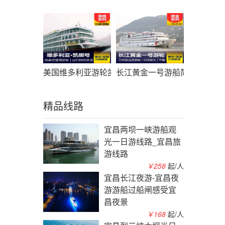
美国维多利亚游轮凯娜号游船简介_凯娜游轮预定_
长江黄金一号游船简介_黄金
精品线路
宜昌两坝一峡游船观
光一日游线路_宜昌旅
游线路
￥258
起/人
宜昌长江夜游-宜昌夜
游游船过船闸感受宜
昌夜景
￥168
起/人