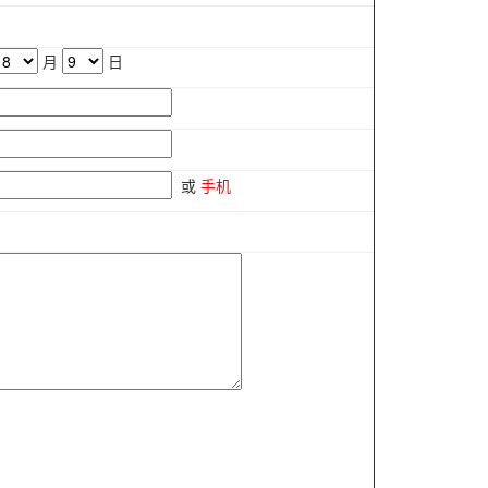
月
日
或
手机