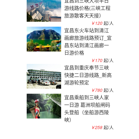
宜昌到三峡大坝半日
游线路价格(三峡工程
旅游散客天天接）
￥120
起/人
宜昌东火车站到清江
画廊旅游线路预订_宜
昌东站到清江画廊一
日游价格
￥170
起/人
宜昌到重庆奉节三峡
快捷二日游线路_新高
湖游轮预定
￥780
起/人
宜昌乘船到三峡人家
一日游 葛洲坝船闸码
头登船（坐船游西陵
峡）
￥258
起/人