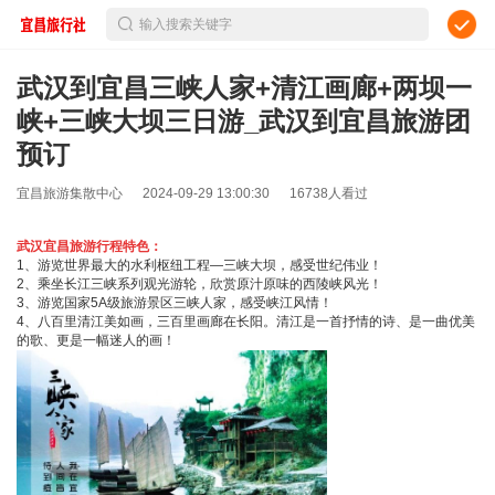
输入搜索关键字
武汉到宜昌三峡人家+清江画廊+两坝一
峡+三峡大坝三日游_武汉到宜昌旅游团
预订
宜昌旅游集散中心
2024-09-29 13:00:30
16738人看过
武汉宜昌旅游
行程特色：
1、游览世界最大的水利枢纽工程—三峡大坝，感受世纪伟业！
2、乘坐长江三峡系列观光游轮，欣赏原汁原味的西陵峡风光！
3、游览国家5A级旅游景区三峡人家，感受峡江风情！
4、八百里清江美如画，三百里画廊在长阳。清江是一首抒情的诗、是一曲优美
的歌、更是一幅迷人的画！