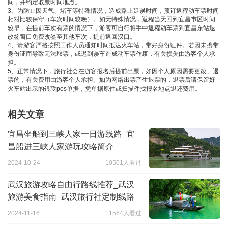
间，并约定取票时间地点。
3、为防止因天气、堵车等特殊情况，造成路上延误时间，预订返程动车票时间
相对比较保守（车次时间较晚）。如无特殊情况，返程当天回到宜昌市区时间
较早，在提前车次有票的情况下，游客可自行将手中返程动车票到宜昌东站退
改签窗口免费改签至其他车次，提前返回汉口。
4、请游客严格按照工作人员通知时间抵达火车站，带好身份证件。若因未携带
身份证而导致无法取票，或迟到误车造成动车票作废，有关损失由游客个人承
担。
5、正常情况下，旅行社会在游客报名后提前出票，如因个人原因需要更改、退
票的，有关费用由游客个人承担。如为网络出票产生退票的，退票后请保留好
火车站出示的银联pos单据，凭单据原件或扫描件找报名地点退还费用。
相关文章
宜昌坐船到三峡人家一日游线路_宜
昌船进三峡人家游玩攻略简介
2024-10-24
10501人看过
武汉旅游攻略自由行路线推荐_武汉
旅游美食指南_武汉旅行社定制线路
2024-11-16
11564人看过