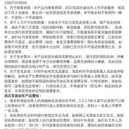
13607203659。
3、关于散客拼团：本产品为散客拼团，武汉/宜昌往返动车上无导游服务，抵宜
后工作人员接送，集合后一起安排游览及导游讲解。有可能全程不使用同一辆
车，不是同一个导游接待。
4、关于人力不可抗拒因素：当发生不可抗力或危及游客人身、财产安全的情
形，或由于第三方原因（包括游船停航、索道检修、景区暂停游览等），造成
本次出游行程变更或取消，属旅行社不能预见、不能避免和不能克服的客观事
件。旅行社与游客协商，帮助游客安排、变更行程或其他善后事宜，已发生的
费用不可退还，超出费用（如住、食及交通费调整等）我社有权追加收取。如
游客不同意变更，也可选择中止合同，扣除已支付且不可退还的费用之后，余
款退还游客。
5、关于安全警示：本产品有部分路段需要登山步行，请注意防滑防跌倒。用餐
自理期间，请游客选择干净卫生的餐馆用餐，远离无保障的小摊贩。自由活动
期间如自行购买当地土特产品，请注意货比三家。
6、关于意见反馈：行程中如有意见及建议，请及时向导游或客服人员反馈并取
得解决。如有未产生费用或证件优惠退差请与旅行社客服人员联系后，由导游
现退差价，如因故不能现退的需由导游出具未退费证明。行程结束时，请如实
填写《游客意见反馈单》。行程结束之后，不再接受与《意见单》相反的投诉
意见，不再受理未经证明的退费要求。
武汉宜昌动车产品需知：
1、报名时请提供客人的准确姓名及身份证号码，1.2-1.5米儿童可以使用户口簿
上的身份证号，或者使用同行成人游客的身份证信息，原则上一名成人可携带
一名儿童。
2、动车票的车次时间按行程指定车次为准，如果网上无票改为其它车次，则按
实际票价核算；返程客人自行改签动车票的，则自行补差价。旅行社工作人员
会提前一天17：00-20：30与游客电话或者短信联系，通知出发的准确车次时