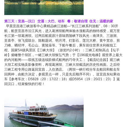
第三天：宜昌—汉口 交通：大巴、动车 餐：敬请自理 住无：温暖的家
早晨宜昌港三峡游客中心乘精品峡江游船—“长江三峡系列游船”，08：30开
航，船赏宜昌市沿江风光，进入葛洲坝船闸体验水涨船高的独特感受，观万里
长江第一坝葛洲坝。过闸后船观原汁原味西陵峡下段风光：南津关、三游洞、
至喜亭、张飞擂鼓台、陈毅题词、明月湾、灯影石、莲沱大桥、黄牛宽谷、剪
刀峰、晒经坪、毛公山、黄陵庙等。下船午餐后，乘车前往世界水利枢纽工
程、国家5A级风景区【三峡大坝】（游览约2小时）：三峡工程制高点【坛子
岭】俯瞰整个坝区，一睹三峡大坝恢弘气势；于【196观光电梯】观世界上最大
的内河船闸――双线五级连续阶梯式船闸的巧夺天工；【截流纪念园】观三峡
大坝工程实物及影像资料，再现葛洲坝、三峡大坝截流的历史性画面。之后经
三峡工程专用公路返回宜昌，入住酒店。（两坝一峡行程分车去船回和船去车
回两种，由船方决定，参观景点一样，只是先后顺序不同）。送宜昌东站乘动
车【参考车次：D5828（20：17/22：18）或D5954（19：20/21：23）】返
回汉口，结束愉快的行程！