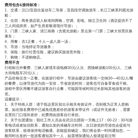
费用包含&接待标准：
1、交通：汉口/宜昌往返动车二等座，宜昌段空调旅游车，长江三峡系列观光游
船；
2、住宿：商务酒店双人标准间两晚，空调、彩电、独立卫生间（酒店提供不了
三人间或拼房，如产生房差敬请现付导游）；
3、门票：三峡人家、清江画廊（含观光游船）景点第一门票；三峡大坝景区换
乘车；
4、用餐：含1正餐，十人一桌八菜一汤；
5、导游：当地持证导游服务；
6、保险：旅行社责任险，建议购买旅游意外险；
7、购物：不进购物店。
费用不含
行程标注外餐费、三峡人家缆车或电梯30元/人次、西陵峡游船100元/人、三峡
大坝电瓶车20元/人；
产品价格仅含一正餐。在旅游行程中，导游会建议游客统一交纳30—40元/人/餐
的餐费，以便导游代为统一安排，节省游览时间；游客也可自备零食或干粮。
游程中景区用餐不建议游客自行点餐，可能因等候时间过长影响其他游客的游
览。
温馨提示：
1、关于特殊人群：请于抵达景区前出示相关有效证件，否则视为正常人群购
票。如在报名费用中已减免优惠差价的游客未带证件（或证件无效者），需要
在景区门口现补差价，此费用由游客自行承担。
2、关于出团通知：我社工作人员会在武汉出团前一天晚上17：00-22：30与游
客电话或者短信联系，通知出发的准确车次时间，次日游览的导游也会提前与
游客联系，烦请保持电话畅通。若能提前确定，我们将会第一时间通知您。一
般同时出发的一批游客通知其中一人，如需增加通知人烦请提前注明