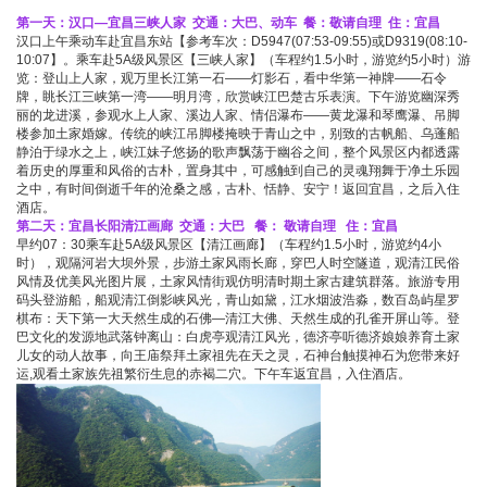
第一天：汉口—宜昌三峡人家 交通：大巴、动车 餐：敬请自理 住：宜昌
汉口上午乘动车赴宜昌东站【参考车次：D5947(07:53-09:55)或D9319(08:10-
10:07】。乘车赴5A级风景区【三峡人家】（车程约1.5小时，游览约5小时）游
览：登山上人家，观万里长江第一石——灯影石，看中华第一神牌——石令
牌，眺长江三峡第一湾——明月湾，欣赏峡江巴楚古乐表演。下午游览幽深秀
丽的龙进溪，参观水上人家、溪边人家、情侣瀑布——黄龙瀑和琴鹰瀑、吊脚
楼参加土家婚嫁。传统的峡江吊脚楼掩映于青山之中，别致的古帆船、乌蓬船
静泊于绿水之上，峡江妹子悠扬的歌声飘荡于幽谷之间，整个风景区内都透露
着历史的厚重和风俗的古朴，置身其中，可感触到自己的灵魂翔舞于净土乐园
之中，有时间倒逝千年的沧桑之感，古朴、恬静、安宁！返回宜昌，之后入住
酒店。
第二天：宜昌长阳清江画廊 交通：大巴 餐： 敬请自理 住：宜昌
早约07：30乘车赴5A级风景区【清江画廊】（车程约1.5小时，游览约4小
时），观隔河岩大坝外景，步游土家风雨长廊，穿巴人时空隧道，观清江民俗
风情及优美风光图片展，土家风情街观仿明清时期土家古建筑群落。旅游专用
码头登游船，船观清江倒影峡风光，青山如黛，江水烟波浩淼，数百岛屿星罗
棋布：天下第一大天然生成的石佛―清江大佛、天然生成的孔雀开屏山等。登
巴文化的发源地武落钟离山：白虎亭观清江风光，德济亭听德济娘娘养育土家
儿女的动人故事，向王庙祭拜土家祖先在天之灵，石神台触摸神石为您带来好
运,观看土家族先祖繁衍生息的赤褐二穴。下午车返宜昌，入住酒店。