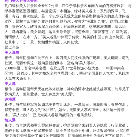
荆门美人谷
景区介绍
荆门绿林美人谷景区全长约2公里，它位于绿林景区东南方向的万福河峡谷，与
绿林寨景区遥遥相望，与鸳鸯溪一水相连。绿林美人谷由一系列的深潭、飞
瀑、奇石、幽洞组成。是一个以水石景观为主的峡谷型探秘寻芳的生态休闲游
览区，景貌与四川的九寨沟何其相似乃尔，被誉为“湖北新九寨”。这里山水相
依、景色宜人，峡谷纵深八百余米，谷底怪石嶙峋。这里林涛阵阵，清风怡
人，鸟语花香，美女翩翩。这里天卷云霞，层峦叠翠，“蒹葭苍苍，白露为霜，
所谓伊人，在水一方。”美人谷集中体现了传统、纯美的中国古典山水诗意。身
处其中，一步一景，恍如世外桃源，人间仙境。
景点介绍
美人瀑布
相传，当年阴丽华在此平台上，教习美人们汉代版的广场舞，美人翩翩，蔚为
壮观。阴丽华将这一最为震撼的瀑布，冠名为“美人瀑布”。
2008年夏，百名中外名模，在此走秀了“世界旅游小姐大赛一一中国中南赛
区”的丅台猫步，其中才貌双全的李思思小姐，荣获“全国最佳人气奖”，从此美
人瀑布名扬天下。
美人潭
相传，当年阴丽华天天在此沐浴梳妆，神奇的潭水让她越洗越漂亮，刘秀见了
惊为天人，更加爱慕。世人称之为“美人潭”。
沐浴潭
相传，当年绿林军将领如花美眷在此沐浴。一潭清泉，浪花四溅，春光乍泄，
群芳争艳。世人称之为“沐浴潭”。如今，无数美人慕名而来，沐浴这一潭净
水。“美人出浴”，已成为美人谷最为靓丽的一道风景线。
情人瀑
相传，当年刘秀领军会盟绿林寨后，护送阴丽华来到美人谷隐居，行至此处，
陶醉于这飞珠溅玉的瀑布美景，情不自禁地牵手相拥，拜请银瀑作证，情定终
身!后来刘秀登基做了东汉的开国皇帝，阴丽华也被册封为母仪天下的皇后，二