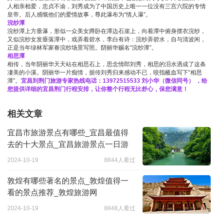
人相亲相爱，忠贞不渝，刘秀成为了中国历史上唯一一位没有三宫六院的专情
皇帝。后人感慨他们的爱情故事，尊此瀑布为“情人瀑”。
浣纱潭
浣纱潭上方垂瀑，形似一众美女蹲卧在潭边石崖上，向着潭中俯身摆衣浣纱，
又似浣纱女发垂落潭中，戏弄着碧水，李白有诗：浣纱弄碧水，自与清波闲，
正是当年绿林军家眷浣纱场景写照。阴丽华赐名“浣纱潭”。
相思潭
相传，当年阴丽华天天站在相思石上，思念情郎刘秀，相思的泪水洒成了这条
凄美的小溪。阴丽华一片痴情，据传刘秀归来感动不已，咬指蘸血写下“相思
潭”。
宜昌到荆门旅游专家热线电话：13972515533 刘小华（微信同号） ，给
您提供详细的宜昌荆门行程安排，让你整个行程无比舒心，保您满意！
相关文章
宜昌市旅游景点有哪些_宜昌最值得
去的十大景点_宜昌旅游景点一日游
2024-10-19
8844人看过
敦煌有哪些著名的景点_敦煌值得一
看的景点推荐_敦煌旅游网
2024-10-19
8848人看过