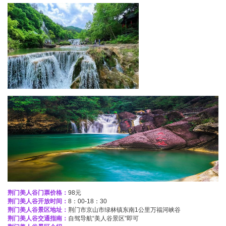
荆门美人谷
门票价格：
98元
荆门美人谷
开放时间：
8：00-18：30
荆门美人谷
景区地址：
荆门市京山市绿林镇东南1公里万福河峡谷
荆门美人谷
交通指南：
自驾导航“美人谷景区”即可