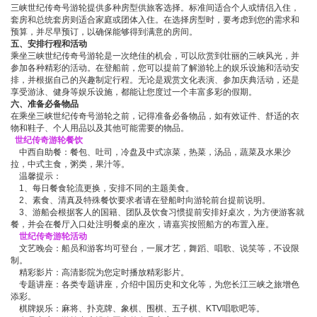
三峡世纪传奇号游轮提供多种房型供旅客选择。标准间适合个人或情侣入住，
套房和总统套房则适合家庭或团体入住。在选择房型时，要考虑到您的需求和
预算，并尽早预订，以确保能够得到满意的房间。
五、安排行程和活动
乘坐三峡世纪传奇号游轮是一次绝佳的机会，可以欣赏到壮丽的三峡风光，并
参加各种精彩的活动。在登船前，您可以提前了解游轮上的娱乐设施和活动安
排，并根据自己的兴趣制定行程。无论是观赏文化表演、参加庆典活动，还是
享受游泳、健身等娱乐设施，都能让您度过一个丰富多彩的假期。
六、准备必备物品
在乘坐三峡世纪传奇号游轮之前，记得准备必备物品，如有效证件、舒适的衣
物和鞋子、个人用品以及其他可能需要的物品。
世纪传奇游轮餐饮
中西自助餐：餐包、吐司，冷盘及中式凉菜，热菜，汤品，蔬菜及水果沙
拉，中式主食，粥类，果汁等。
温馨提示：
1、每日餐食轮流更换，安排不同的主题美食。
2、素食、清真及特殊餐饮要求者请在登船时向游轮前台提前说明。
3、游船会根据客人的国籍、团队及饮食习惯提前安排好桌次，为方便游客就
餐，并会在餐厅入口处注明餐桌的座次，请嘉宾按照船方的布置入座。
世纪传奇游轮活动
文艺晚会：船员和游客均可登台，一展才艺，舞蹈、唱歌、说笑等，不设限
制。
精彩影片：高清影院为您定时播放精彩影片。
专题讲座：各类专题讲座，介绍中国历史和文化等，为您长江三峡之旅增色
添彩。
棋牌娱乐：麻将、扑克牌、象棋、围棋、五子棋、KTV唱歌吧等。