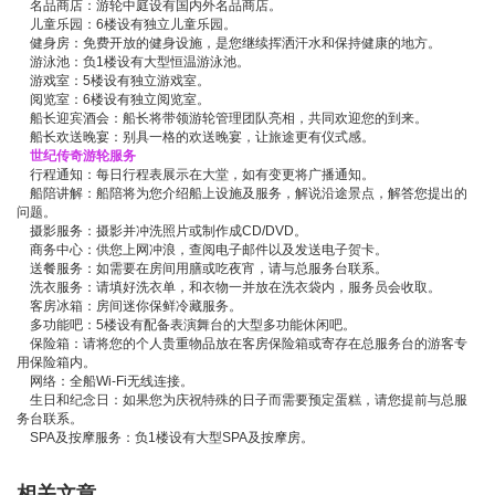
名品商店：游轮中庭设有国内外名品商店。
儿童乐园：6楼设有独立儿童乐园。
健身房：免费开放的健身设施，是您继续挥洒汗水和保持健康的地方。
游泳池：负1楼设有大型恒温游泳池。
游戏室：5楼设有独立游戏室。
阅览室：6楼设有独立阅览室。
船长迎宾酒会：船长将带领游轮管理团队亮相，共同欢迎您的到来。
船长欢送晚宴：别具一格的欢送晚宴，让旅途更有仪式感。
世纪传奇游轮服务
行程通知：每日行程表展示在大堂，如有变更将广播通知。
船陪讲解：船陪将为您介绍船上设施及服务，解说沿途景点，解答您提出的
问题。
摄影服务：摄影并冲洗照片或制作成CD/DVD。
商务中心：供您上网冲浪，查阅电子邮件以及发送电子贺卡。
送餐服务：如需要在房间用膳或吃夜宵，请与总服务台联系。
洗衣服务：请填好洗衣单，和衣物一并放在洗衣袋内，服务员会收取。
客房冰箱：房间迷你保鲜冷藏服务。
多功能吧：5楼设有配备表演舞台的大型多功能休闲吧。
保险箱：请将您的个人贵重物品放在客房保险箱或寄存在总服务台的游客专
用保险箱内。
网络：全船Wi-Fi无线连接。
生日和纪念日：如果您为庆祝特殊的日子而需要预定蛋糕，请您提前与总服
务台联系。
SPA及按摩服务：负1楼设有大型SPA及按摩房。
相关文章