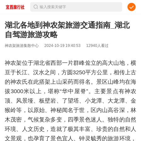
输入搜索关键字
湖北各地到神农架旅游交通指南_湖北
自驾游旅游攻略
神农架旅游集散中心
2024-10-19 19:40:53
12940人看过
神农架位于湖北省西部一片群峰耸立的高大山地，横
亘于长江、汉水之间，方圆3250平方公里，相传上古
的神农氏在此搭架上山采药而得名。景区山峰均在海
拔3000米以上，堪称“华中屋脊”。主要景点有神农
顶、风景垭、板壁岩、了望塔、小龙潭、大龙潭、金
猴岭等，以原始、神秘闻名于世，区内山高谷深，林
木茂密，气候复杂多变，四季景色迷人。独特的自然
环境、人文历史，造就了极其丰富、珍贵的自然和人
文景观，也孕育了景色宜人、钟灵毓秀的旅游环境，