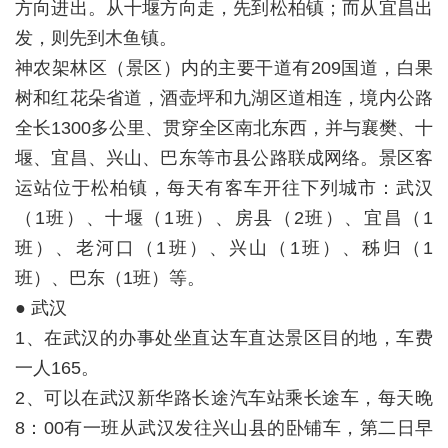
方向进出。从十堰方向走，先到松柏镇；而从宜昌出
发，则先到木鱼镇。
神农架林区（景区）内的主要干道有209国道，白果
树和红花朵省道，酒壶坪和九湖区道相连，境内公路
全长1300多公里、贯穿全区南北东西，并与襄樊、十
堰、宜昌、兴山、巴东等市县公路联成网络。景区客
运站位于松柏镇，每天有客车开往下列城市：武汉
（1班）、十堰（1班）、房县（2班）、宜昌（1
班）、老河口（1班）、兴山（1班）、秭归（1
班）、巴东（1班）等。
● 武汉
1、在武汉的办事处坐直达车直达景区目的地，车费
一人165。
2、可以在武汉新华路长途汽车站乘长途车，每天晚
8：00有一班从武汉发往兴山县的卧铺车，第二日早