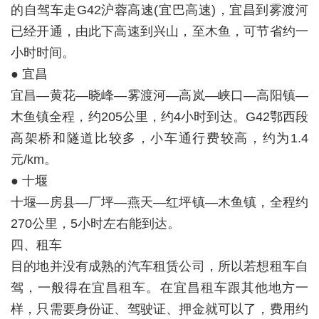
的自驾车走G42沪蓉高速(宜巴高速)，宜昌到雾渡河
已经开通，由此下高速到兴山，至木鱼，可节省约一
小时时间。
● 宜昌
宜昌—黄花—晓峰—雾渡河—高岚—峡口—高阳镇—
木鱼镇全程，约205公里，约4小时到达。G42鄂西段
高架桥和隧道比较多，小车通行费较高，约为1.4
元/km。
● 十堰
十堰—房县—厂坪—燕天—红坪镇—木鱼镇，全程约
270公里，5小时左右能到达。
四、租车
目的地并没有成熟的汽车租赁公司，所以若想租车自
驾，一般得在宜昌租车。在宜昌租车跟其他地方一
样，只需要身份证、驾驶证、押金就可以了，费用约