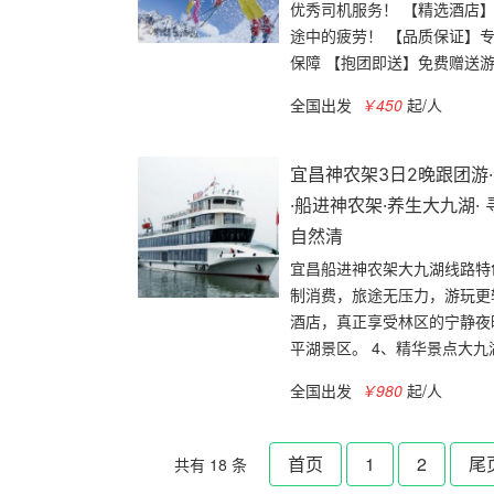
优秀司机服务！ 【精选酒店
途中的疲劳！ 【品质保证】
保障 【抱团即送】免费赠送游览
全国出发
￥450
起/人
宜昌神农架3日2晚跟团游
·船进神农架·养生大九湖·
自然清
宜昌船进神农架大九湖线路特
制消费，旅途无压力，游玩更
酒店，真正享受林区的宁静夜
平湖景区。 4、精华景点大九湖
全国出发
￥980
起/人
首页
1
2
尾
共有 18 条