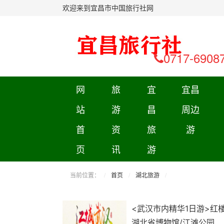
欢迎来到宜昌市中国旅行社网
0717-6908
网
旅
宜
宜昌
站
游
昌
周边
首
资
旅
游
页
讯
游
当前位置：
首页
湖北旅游
<武汉市内精华1日游>红楼
湖北省博物馆/江滩公园