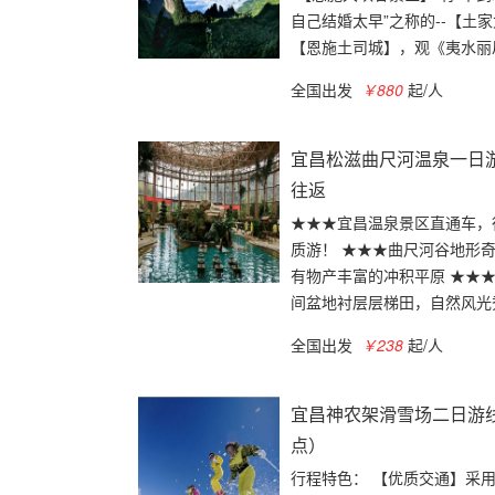
自己结婚太早”之称的--【土
【恩施土司城】，观《夷水丽川
全国出发
￥880
起/人
宜昌松滋曲尺河温泉一日游
往返
★★★宜昌温泉景区直通车，
质游！ ★★★曲尺河谷地形
有物产丰富的冲积平原 ★★
间盆地衬层层梯田，自然风光秀
全国出发
￥238
起/人
宜昌神农架滑雪场二日游
点）
行程特色： 【优质交通】采