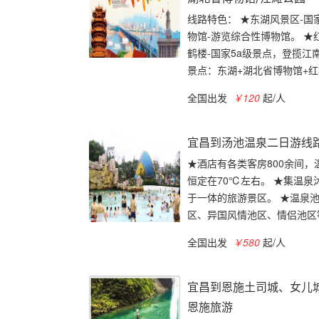
线路特色： ★东湖风景区-国
物馆-游览综合性博物馆。 ★
鹤楼-国家5a级景点，登揽江
景点：东湖+湖北省博物馆+红楼
全国出发
￥120
起/人
宜昌到汤池温泉二日游线
★酒店有各类客房800余间，
恒定在70℃左右。 ★集温
于一体的旅游景区。 ★温泉
区、异国风情池区、情侣池区等 
全国出发
￥580
起/人
宜昌到恩施土司城、女儿
恩施旅游