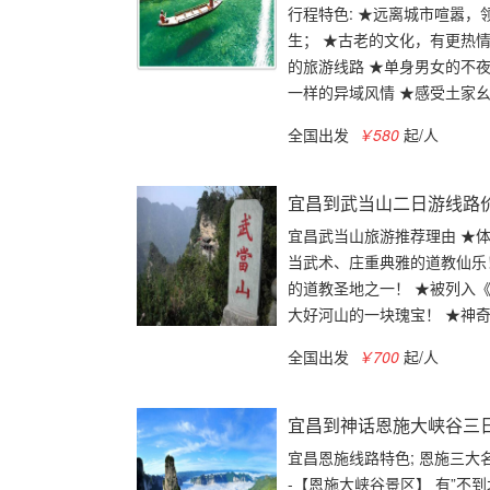
行程特色: ★远离城市喧嚣
生； ★古老的文化，有更热
的旅游线路 ★单身男女的不夜
一样的异域风情 ★感受土家幺妹
全国出发
￥580
起/人
宜昌到武当山二日游线路
宜昌武当山旅游推荐理由 ★
当武术、庄重典雅的道教仙乐！
的道教圣地之一！ ★被列入
大好河山的一块瑰宝！ ★神奇�
全国出发
￥700
起/人
宜昌到神话恩施大峡谷三日
宜昌恩施线路特色; 恩施三大
-【恩施大峡谷景区】 有”不